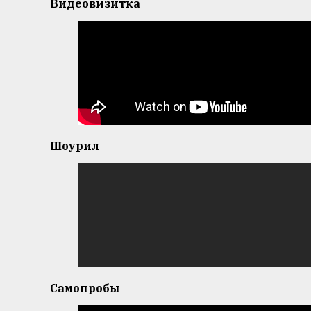
Видеовизитка
Шоурил
Самопробы