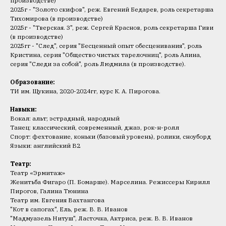
производстве)
2025г - "Золото скифов", реж. Евгений Бедарев, роль секретарша
Тихомирова (в производстве)
2025г - "Тверская. 3", реж. Сергей Краснов, роль секретарша Гиви
(в производстве)
2025гг - "След", серия "Бесценный опыт обесценивания", роль
Кристина, серия "Общество чистых тарелочниц", роль Алина,
серия "Следи за собой", роль Людмила (в производстве).
Образование:
ТИ им. Щукина, 2020-2024гг, курс К. А. Пирогова.
Навыки:
Вокал: альт; эстрадный, народный
Танец: классический, современный, джаз, рок-н-ролл
Спорт: фехтование, коньки (базовый уровень), ролики, сноуборд
Языки: английский В2
Театр:
Театр «Эрмитаж»
Женитьба Фигаро (П. Бомарше). Марселина. Режиссеры Кирилл
Пирогов, Галина Тюнина
Театр им. Евгения Вахтангова
"Кот в сапогах", Ель, реж. В. В. Иванов
"Мадмуазель Нитуш", Ласточка, Актриса, реж. В. В. Иванов